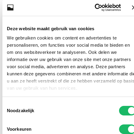
Deze website maakt gebruik van cookies
We gebruiken cookies om content en advertenties te
personaliseren, om functies voor social media te bieden en
om ons websiteverkeer te analyseren. Ook delen we
informatie over uw gebruik van onze site met onze partners
voor social media, adverteren en analyse. Deze partners
kunnen deze gegevens combineren met andere informatie di
u aan ze heeft verstrekt of die ze hebben verzameld op basi
van uw gebruik van hun services.
Jullie kunnen die platen
zaterdag 22 november bij
Toestemmingsselectie
Noodzakelijk
ons in de winkel komen
maken maar ze ook nu
Voorkeuren
alvast downloaden en