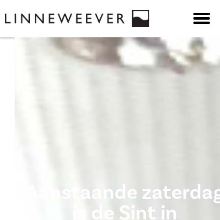
Aanstaande zaterda
is de Sint in