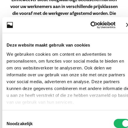
voor uw werknemers aan in verschillende prijsklassen
die vooraf met de werkgever afgestemd worden. Die
brillen worden altijd voorzien van innovatieve ZEISS
brillenglazen en de werknemer heeft voor het montuur
de keuze uit de volledige collectie van Linneweever.
Overschrijdt de prijs van het montuur en de glazen
Deze website maakt gebruik van cookies
samen de met de werkgever afgesproken vergoeding
We gebruiken cookies om content en advertenties te
dan kan de werknemer desgewenst zelf bijbetalen.
personaliseren, om functies voor social media te bieden en
Meer weten over de mogelijkheden en de kosten van
om ons websiteverkeer te analyseren. Ook delen we
ons beeldschermbril programma? Stuur een mail aan
informatie over uw gebruik van onze site met onze partners
info@linneweever.nl
of bel
0174 293140
voor een
voor social media, adverteren en analyse. Deze partners
afspraak bij ons in de winkel of bij u op de zaak.
kunnen deze gegevens combineren met andere informatie di
u aan ze heeft verstrekt of die ze hebben verzameld op basi
van uw gebruik van hun services.
Toestemmingsselectie
Noodzakelijk