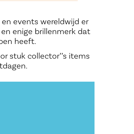
 en events wereldwijd er
n enige brillenmerk dat
pen heeft.
oor stuk collector’’s items
stdagen.