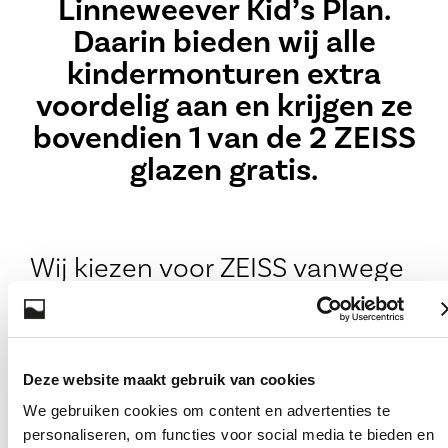
Linneweever Kid’s Plan
.
Daarin bieden wij alle
kindermonturen extra
voordelig aan en krijgen ze
bovendien
1 van de 2 ZEISS
glazen gratis
.
Wij kiezen voor ZEISS vanwege
de kwaliteit en omdat alle
ZEISS glazen optimaal
beschermen tegen schadelijke
Deze website maakt gebruik van cookies
UV-straling. Dus ook de
We gebruiken cookies om content en advertenties te
transparante glazen in een
personaliseren, om functies voor social media te bieden en