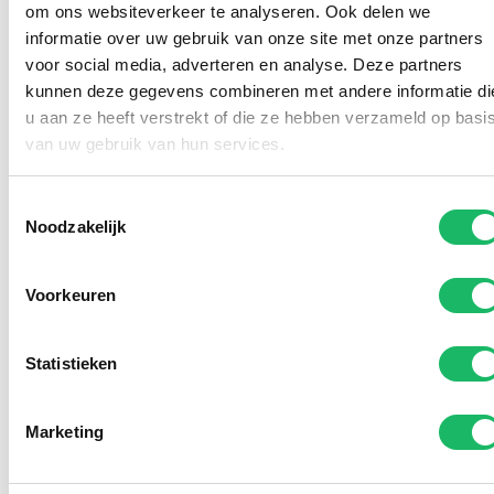
gewone bril. Dat is een groot
om ons websiteverkeer te analyseren. Ook delen we
informatie over uw gebruik van onze site met onze partners
en belangrijk voordeel omdat
voor social media, adverteren en analyse. Deze partners
UV-straling juist voor jonge
kunnen deze gegevens combineren met andere informatie di
u aan ze heeft verstrekt of die ze hebben verzameld op basi
kinderogen heel schadelijk is.
van uw gebruik van hun services.
Kom gerust eens langs om
Toestemmingsselectie
onze grote collectie
Noodzakelijk
kinderbrillen te bekijken dan
vertellen we je direct ook meer
Voorkeuren
over deze voordelige
aanbieding
Statistieken
Marketing