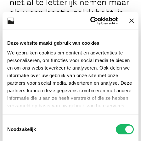
niet al te letterlijk nemen maar
als u een beetje geluk hebt, is
het wel waar. We krijgen veel
vragen over onze
bereikbaarheid omdat de
Deze website maakt gebruik van cookies
Herenstraat deels afgesloten
We gebruiken cookies om content en advertenties te
personaliseren, om functies voor social media te bieden
is. Onderstaand kaartje laat
en om ons websiteverkeer te analyseren. Ook delen we
zien dat we desondanks prima
informatie over uw gebruik van onze site met onze
bereikbaar zijn. En omdat er
partners voor social media, adverteren en analyse. Deze
partners kunnen deze gegevens combineren met andere
minder verkeer is dan anders,
informatie die u aan ze heeft verstrekt of die ze hebben
kunt u soms ook gewoon in de
verzameld op basis van uw gebruik van hun services.
straat parkeren.
Toestemmingsselectie
Noodzakelijk