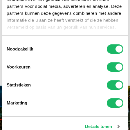
lenzen, zachte lenzen. U ziet door de bomen al snel het
partners voor social media, adverteren en analyse. Deze
bos niet meer. Belangrijk is dat u voor uw ogen altijd de
partners kunnen deze gegevens combineren met andere
beste lenzen kiest! Dat kan alleen met de hulp en op
informatie die u aan ze heeft verstrekt of die ze hebben
advies van een deskundige contactlensspecialist. Juist
verzameld op basis van uw gebruik van hun services.
dankzij die professionele zorg heeft Nederland zich
ontwikkeld tot een contactlenzen land bij uitstek.
Toestemmingsselectie
Vrijwel nergens ter wereld vind je zo veel tevreden
Noodzakelijk
contactlensdragers als juist in ons land en dat willen we
natuurlijk graag zo houden.
Voorkeuren
Statistieken
Marketing
Details tonen