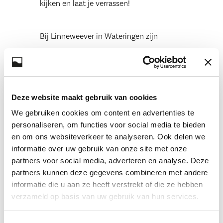
kijken en laat je verrassen!
Bij Linneweever in Wateringen zijn
we super enthousiast over deze
collectie en hebben we altijd de
nieuwste monturen en zonnebrillen
Deze website maakt gebruik van cookies
in huis.
We gebruiken cookies om content en advertenties te
Natuurlijk is de aanschaf van een
personaliseren, om functies voor social media te bieden
en om ons websiteverkeer te analyseren. Ook delen we
nieuwe bril direct ook een mooi
informatie over uw gebruik van onze site met onze
moment om je ogen (weer) eens te
partners voor social media, adverteren en analyse. Deze
laten meten door onze
partners kunnen deze gegevens combineren met andere
informatie die u aan ze heeft verstrekt of die ze hebben
gediplomeerde specialisten.
verzameld op basis van uw gebruik van hun services.